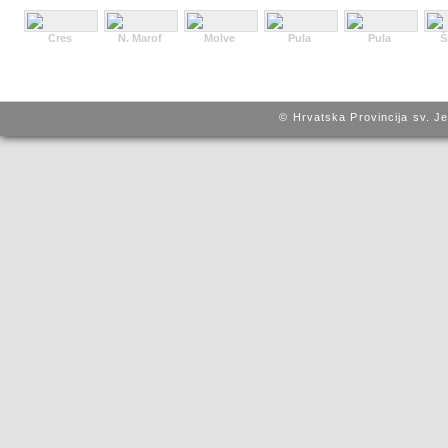
Cres
N. Marof
Molve
Pula
Pula
Š
© Hrvatska Provincija sv. J