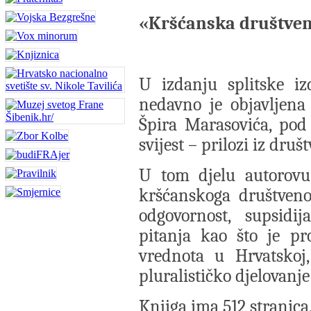
«Kršćanska društven
U izdanju splitske iz
nedavno je objavljena
Špira Marasovića, pod
svijest – prilozi iz dru
U tom djelu autorovu
kršćanskoga društveno
odgovornost, supsidi
pitanja kao što je pr
vrednota u Hrvatskoj
pluralističko djelovanj
Knjiga ima 512 stranica