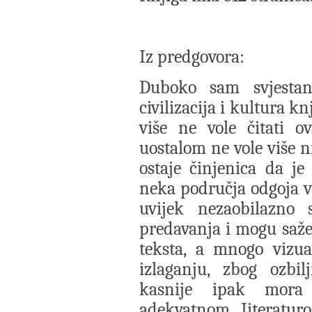
Iz predgovora:
Duboko sam svjestan
civilizacija i kultura knj
više ne vole čitati o
uostalom ne vole više n
ostaje činjenica da j
neka područja odgoja vlas
uvijek nezaobilazno 
predavanja i mogu sažet
teksta, a mnogo vizua
izlaganju, zbog ozbil
kasnije ipak mora 
adekvatnom Iiteraturo