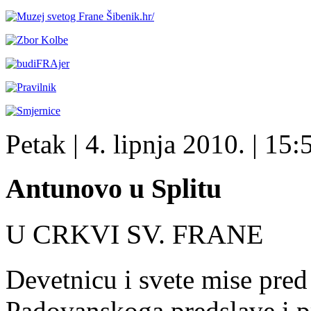
Petak
| 4. lipnja 2010. |
15:
Antunovo u Splitu
U CRKVI SV. FRANE
Devetnicu i svete mise pred
Padovanskoga predslave i pr