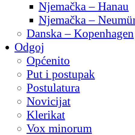
Njemačka – Hanau
Njemačka – Neumün
Danska – Kopenhagen
Odgoj
Općenito
Put i postupak
Postulatura
Novicijat
Klerikat
Vox minorum